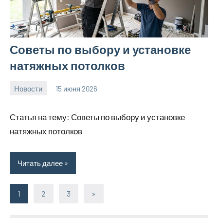
Советы по выбору и установке
натяжных потолков
Новости
15 июня 2026
calvinken_co
Статья на тему: Советы по выбору и установке
натяжных потолков
Читать далее
1
2
3
Следующие
»
Пагинация
записи