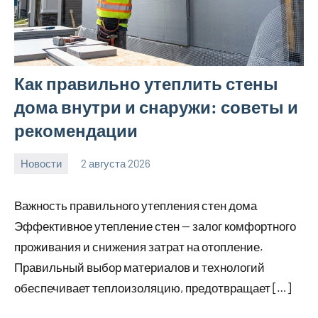
Как правильно утеплить стены
дома внутри и снаружи: советы и
рекомендации
Новости
2 августа 2026
calvinken_co
Нет
комментариев
Важность правильного утепления стен дома
Эффективное утепление стен — залог комфортного
проживания и снижения затрат на отопление.
Правильный выбор материалов и технологий
обеспечивает теплоизоляцию, предотвращает […]