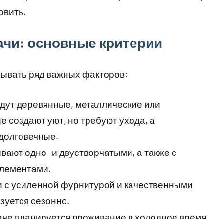
овить.
ачи: основные критерии
тывать ряд важных факторов:
йдут деревянные, металлические или
 создают уют, но требуют ухода, а
долговечные.
вают одно- и двустворчатыми, а также с
элементами.
и с усиленной фурнитурой и качественными
зуется сезонно.
даче планируется проживание в холодное время