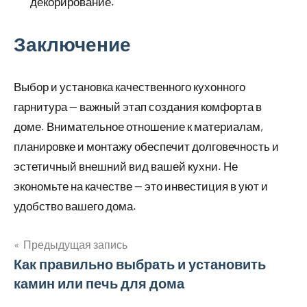
декорирование.
Заключение
Выбор и установка качественного кухонного
гарнитура — важный этап создания комфорта в
доме. Внимательное отношение к материалам,
планировке и монтажу обеспечит долговечность и
эстетичный внешний вид вашей кухни. Не
экономьте на качестве — это инвестиция в уют и
удобство вашего дома.
Предыдущая запись
Навигация
Как правильно выбрать и установить
камин или печь для дома
по