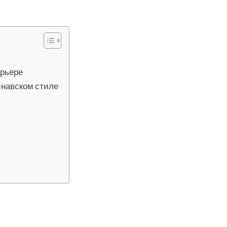
ерьере
инавском стиле