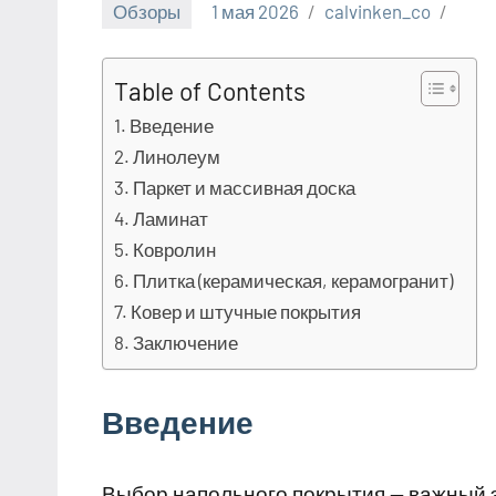
Обзоры
1 мая 2026
calvinken_co
Table of Contents
Введение
Линолеум
Паркет и массивная доска
Ламинат
Ковролин
Плитка (керамическая, керамогранит)
Ковер и штучные покрытия
Заключение
Введение
Выбор напольного покрытия — важный э