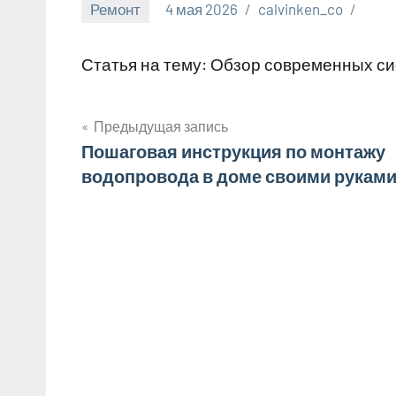
Ремонт
4 мая 2026
calvinken_co
Статья на тему: Обзор современных с
Предыдущая запись
Навигация
Пошаговая инструкция по монтажу
водопровода в доме своими рукам
по
записям