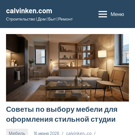
Перейти
calvinken.com
к
Меню
Строительство | Дом | Быт | Ремонт
содержимому
Советы по выбору мебели для
оформления стильной студии
Мебель
16 июня 2026
calvinken_co