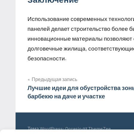
Использование современных технологий
панелей делает строительство более 
инновационные материалы позволяют 
долговечные жилища, соответствующи
безопасности.
Предыдущая запись
Навигация
Лучшие идеи для обустройства зон
барбекю на даче и участке
по
записям
Тема WordPress: Occasio от ThemeZee.