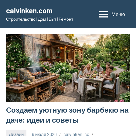
Перейти
calvinken.com
к
Меню
Строительство | Дом | Быт | Ремонт
содержимому
Создаем уютную зону барбекю на
даче: идеи и советы
Дизайн
6 июля 2026
calvinken_co