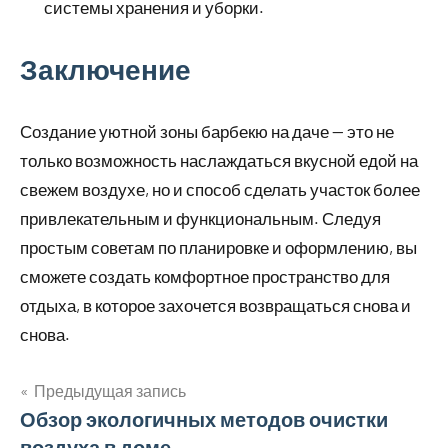
системы хранения и уборки.
Заключение
Создание уютной зоны барбекю на даче — это не
только возможность наслаждаться вкусной едой на
свежем воздухе, но и способ сделать участок более
привлекательным и функциональным. Следуя
простым советам по планировке и оформлению, вы
сможете создать комфортное пространство для
отдыха, в которое захочется возвращаться снова и
снова.
Предыдущая запись
Навигация
Обзор экологичных методов очистки
воздуха в доме