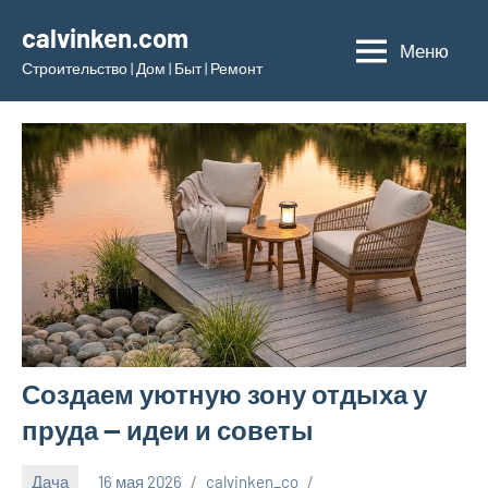
Перейти
calvinken.com
к
Меню
Строительство | Дом | Быт | Ремонт
содержимому
Создаем уютную зону отдыха у
пруда — идеи и советы
Дача
16 мая 2026
calvinken_co