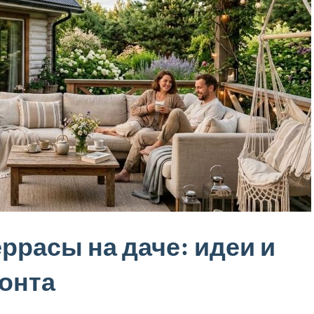
ррасы на даче: идеи и
онта