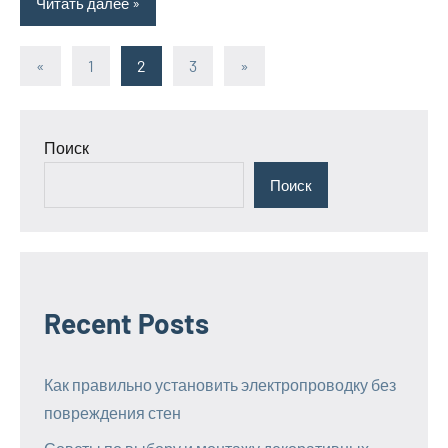
Читать далее
«
Предыдущие
1
2
3
Следующие
»
Пагинация
записи
записи
записей
Поиск
Поиск
Recent Posts
Как правильно установить электропроводку без
повреждения стен