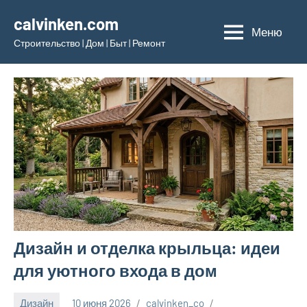
Перейти
calvinken.com
к
Меню
Строительство | Дом | Быт | Ремонт
содержимому
Дизайн и отделка крыльца: идеи
для уютного входа в дом
Дизайн
10 июня 2026
calvinken_co