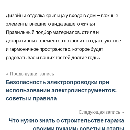
Дизайн и отделка крыльца у входа в дом — важные
элементы внешнего вида вашего жилья.
Правильный подбор материалов, стиля и
декоративных элементов позволит создать уютное
и гармоничное пространство, которое будет
радовать вас и ваших гостей долгие годы.
Предыдущая запись
Навигация
Безопасность электропроводки при
использовании электроинструментов:
по
советы и правила
записям
Следующая запись
Что нужно знать о строительстве гаража
своими руками: советы и этапы