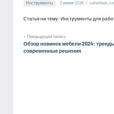
Инструменты
2 июня 2026
calvinken_c
Статья на тему: Инструменты для работ
Предыдущая запись
Навигация
Обзор новинок мебели 2024: тренды
современные решения
по
записям